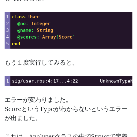
1

class
User
2

@no
:
Integer
3

@name
:
String
4

@scores
:
Array
[
Score
]
end
もう１度実行してみると、
sig/user.rbs:4:17...4:22        UnknownTypeNa
エラーが変わりました。
ScoreというTypeがわからないというエラー
が出ました。
これは、Analyzerクラスの中でStructで定義