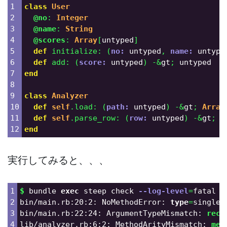
1

class
User
2

@no
:
Integer
3

@name
:
String
4

@scores
:
Array
[
untyped
]
5

def
initialize
:
(
no: 
untyped
,
name: 
untype
6

def
add
:
(
score: 
untyped
)
-&
gt
;
untyped
7

end
8

9

class
Analyzer
10

def
self
.
load
:
(
path: 
untyped
)
-&
gt
;
Array
11

def
self
.
parse_row
:
(
row: 
untyped
)
-&
gt
;
U
end
実行してみると、、、
1

$ 
bundle 
exec 
steep check 
--log-level
=
fatal

2

bin/main.rb:20:2: NoMethodError: 
type
=
singlet
3

bin/main.rb:22:24: ArgumentTypeMismatch: 
rece
4

lib/analyzer.rb:6:2: MethodArityMismatch: 
met