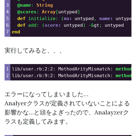
3

@name
:
String
4

@scores
:
Array
[
untyped
]
5

def
initialize
:
(
no: 
untyped
,
name: 
untyped
6

def
add
:
(
score: 
untyped
)
-&
gt
;
untyped
end
実行してみると、、、
1

lib/user.rb:2:2: MethodArityMismatch: 
method
=
lib/user.rb:9:2: MethodArityMismatch: 
method
=
エラーになってしまいました…
Analyerクラスが定義されていないことによる
影響かな…と頭をよぎったので、Analayzerク
ラスも定義してみます。