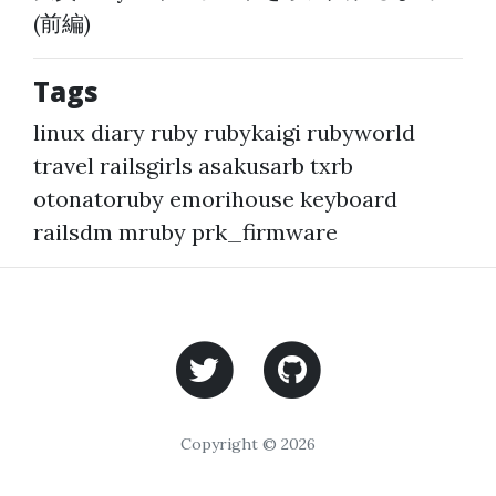
(前編)
Tags
linux
diary
ruby
rubykaigi
rubyworld
travel
railsgirls
asakusarb
txrb
otonatoruby
emorihouse
keyboard
railsdm
mruby
prk_firmware
Copyright © 2026