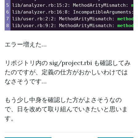
5

lib/analyzer.rb:15:2: MethodArityMismatch: 
me
6

lib/analyzer.rb:16:8: IncompatibleArguments: 
7

lib/user.rb:2:2: MethodArityMismatch: 
method
=
lib/user.rb:9:2: MethodArityMismatch: 
method
=
エラー増えた…
リポジトリ内の sig/project.rbi も確認してみ
たのですが、定義の仕方がおかしいわけでは
なさそうです…
もう少し中身を確認した方がよさそうなの
で、日を改めて取り組んでいきたいと思いま
す。