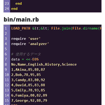
23

end
end
bin/main.rb
1

LOAD_PATH
&
lt
;
&
lt
;
File
.
join
(
File
.
dirname
(
Fi
2

3

require
'user'
4

require
'analyzer'
5

6

# 使用するデータ
7

data
=
<<-
EOS
8

No,Name,English,History,Science

9

1,Akina,85,88,87

10

2,Bob,78,95,85

11

3,Candy,83,80,92

12

4,David,85,83,88

13

5,Emily,78,93,85

14

6,Fumiya,80,82,89

15
