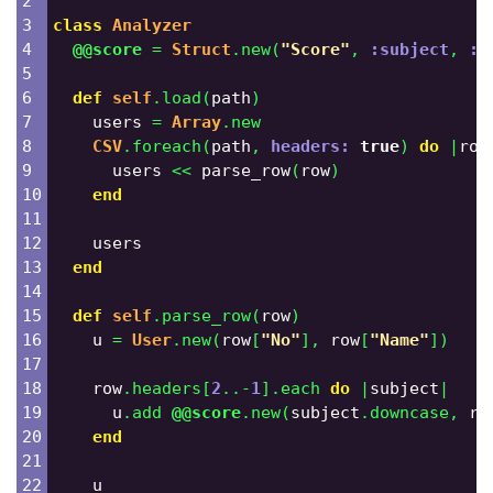
2

3

class
Analyzer
4

@@score
=
Struct
.
new
(
"Score"
,
:subject
,
:s
5

6

def
self
.
load
(
path
)
7

users
=
Array
.
new
8

CSV
.
foreach
(
path
,
headers: 
true
)
do
|
row
9

users
<<
parse_row
(
row
)
10

end
11

12

users
13

end
14

15

def
self
.
parse_row
(
row
)
16

u
=
User
.
new
(
row
[
"No"
],
row
[
"Name"
])
17

18

row
.
headers
[
2
..-
1
].
each
do
|
subject
|
19

u
.
add
@@score
.
new
(
subject
.
downcase
,
ro
20

end
21

22

u