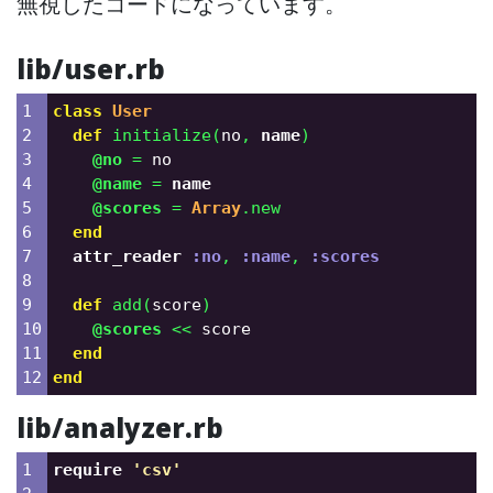
無視したコードになっています。
lib/user.rb
1

class
User
2

def
initialize
(
no
,
name
)
3

@no
=
no
4

@name
=
name
5

@scores
=
Array
.
new
6

end
7

attr_reader
:no
,
:name
,
:scores
8

9

def
add
(
score
)
10

@scores
<<
score
11

end
end
lib/analyzer.rb
1

require
'csv'