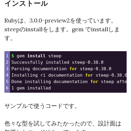
インストール
Rubyは、3.0.0-preview2を使っています。
steepのinstallをします。gem でinstallしま
す。
1

$ 
gem 
install 
steep

2

Successfully installed steep-0.38.0

3

Parsing documentation 
for 
steep-0.38.0

4

Installing ri documentation 
for 
steep-0.38.0

5

Done installing documentation 
for 
steep after
サンプルで使うコードです。
色々な型を試してみたかったので、設計面は