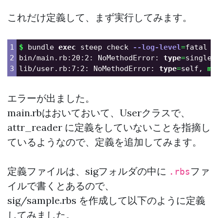
これだけ定義して、まず実行してみます。
1

$ 
bundle 
exec 
steep check 
--log-level
=
fatal

2

bin/main.rb:20:2: NoMethodError: 
type
=
singlet
lib/user.rb:7:2: NoMethodError: 
type
=
self, 
me
エラーが出ました。
main.rbはおいておいて、Userクラスで、
attr_reader に定義をしていないことを指摘し
ているようなので、定義を追加してみます。
定義ファイルは、sigフォルダの中に
ファ
.rbs
イルで書くとあるので、
sig/sample.rbs を作成して以下のように定義
してみました。