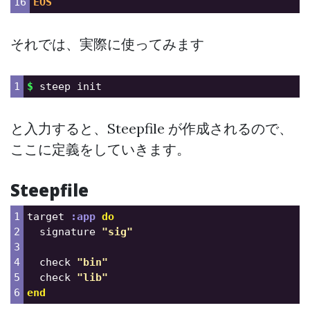
EOS
それでは、実際に使ってみます
$ 
と入力すると、Steepfile が作成されるので、
ここに定義をしていきます。
Steepfile
1

target
:app
do
2

signature
"sig"
3

4

check
"bin"
5

check
"lib"
end