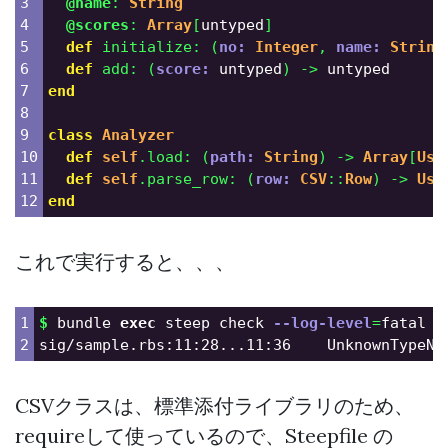
3

@name
:
String
4

@scores
:
Array
[
untyped
]
5

def
initialize
:
(
no: 
Integer
,
name: 
String
6

def
add
:
(
score: 
untyped
)
->
untyped
7

end
8

9

class
Analyzer
10

def
self
.
load
:
(
path: 
String
)
->
Array
[
Use
11

def
self
.
parse_row
:
(
row: 
CSV
::
Row
)
->
Use
end
これで実行すると、、、
1

$ 
bundle 
exec 
steep check 
--log-level
=
fatal

sig/sample.rbs:11:28...11:36	Un
CSVクラスは、標準添付ライブラリのため、
requireして使っているので、Steepfile の