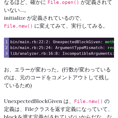
なるほど、確かに
が定義されて
File.open()
いない…。
initialize が定義されているので、
に変えてみて、実行してみる。
File.new()
1

bin/main.rb:22:2: UnexpectedBlockGiven: 
metho
2

bin/main.rb:25:24: ArgumentTypeMismatch: 
rece
lib/analyzer.rb:16:8: IncompatibleArguments: 
お、エラーが変わった。(行数が変わっている
のは、元のコードをコメントアウトして残し
ているため)
UnexpectedBlockGiven は、
の
File.new()
定義は、Fileクラスを返す定義になっていて、
blockを渡す定義がされていないからだな。な