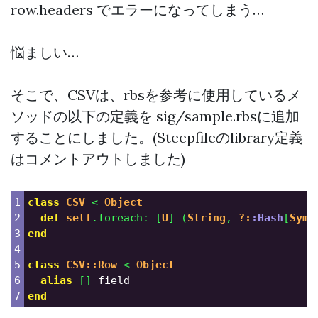
row.headers でエラーになってしまう…
悩ましい…
そこで、CSVは、rbsを参考に使用しているメ
ソッドの以下の定義を sig/sample.rbsに追加
することにしました。(Steepfileのlibrary定義
はコメントアウトしました)
1

class
CSV
<
Object
2

def
self
.
foreach
:
[
U
]
(
String
,
?:
:Hash
[
Symb
3

end
4

5

class
CSV::Row
<
Object
6

alias
[]
field
end