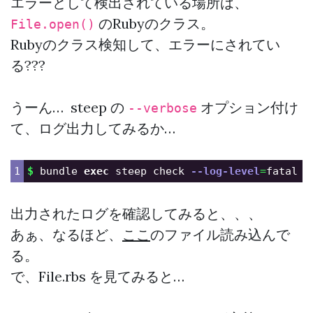
エラーとして検出されている場所は、
のRubyのクラス。
File.open()
Rubyのクラス検知して、エラーにされてい
る???
うーん… steep の
オプション付け
--verbose
て、ログ出力してみるか…
$ 
bundle 
exec 
steep check 
--log-level
=
fatal 
-
出力されたログを確認してみると、、、
あぁ、なるほど、
ここ
のファイル読み込んで
る。
で、File.rbs を見てみると…