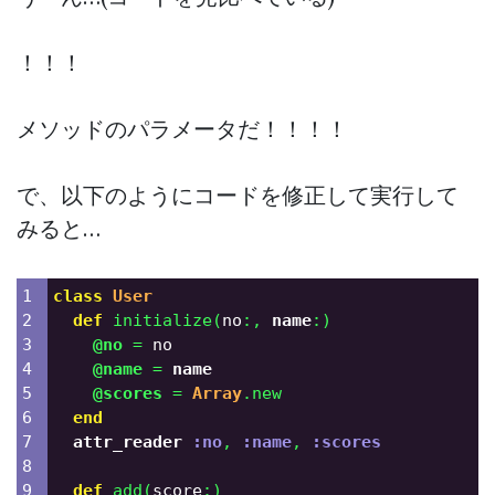
！！！
メソッドのパラメータだ！！！！
で、以下のようにコードを修正して実行して
みると…
1

class
User
2

def
initialize
(
no
:,
name
:)
3

@no
=
no
4

@name
=
name
5

@scores
=
Array
.
new
6

end
7

attr_reader
:no
,
:name
,
:scores
8

9

def
add
(
score
:)