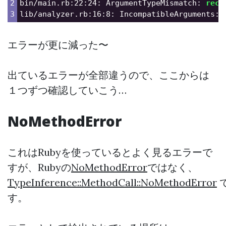
2

bin/main.rb:22:24: ArgumentTypeMismatch: 
rece
lib/analyzer.rb:16:8: IncompatibleArguments: 
エラーが更に減った〜
出ているエラーが全部違うので、ここからは
１つずつ確認していこう…
NoMethodError
これはRubyを使っているとよく見るエラーで
すが、Rubyの
NoMethodError
ではなく、
TypeInference::MethodCall::NoMethodError
す。