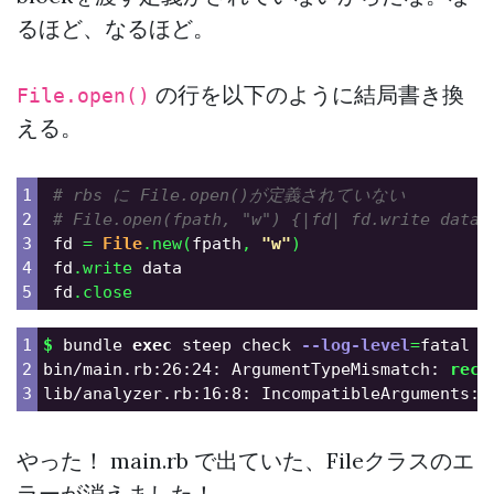
るほど、なるほど。
の行を以下のように結局書き換
File.open()
える。
1

# rbs に File.open()が定義されていない
2

# File.open(fpath, "w") {|fd| fd.write data 
3

fd
=
File
.
new
(
fpath
,
"w"
)
4

fd
.
write
data
fd
.
close
1

$ 
bundle 
exec 
steep check 
--log-level
=
fatal

2

bin/main.rb:26:24: ArgumentTypeMismatch: 
rece
lib/analyzer.rb:16:8: IncompatibleArguments: 
やった！ main.rb で出ていた、Fileクラスのエ
ラーが消えました！