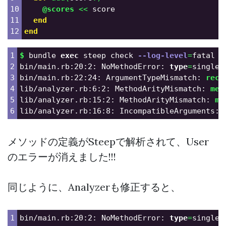
10

@scores
<<
score
11

end
end
1

$ 
bundle 
exec 
steep check 
--log-level
=
fatal

2

bin/main.rb:20:2: NoMethodError: 
type
=
singlet
3

bin/main.rb:22:24: ArgumentTypeMismatch: 
rece
4

lib/analyzer.rb:6:2: MethodArityMismatch: 
met
5

lib/analyzer.rb:15:2: MethodArityMismatch: 
me
lib/analyzer.rb:16:8: IncompatibleArguments: 
メソッドの定義がSteepで解析されて、User
のエラーが消えました!!!
同じように、Analyzerも修正すると、
1

bin/main.rb:20:2: NoMethodError: 
type
=
singlet