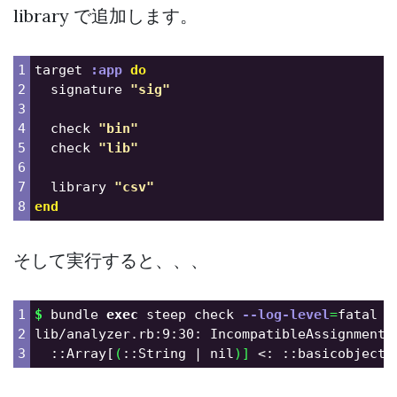
library で追加します。
1

target
:app
do
2

signature
"sig"
3

4

check
"bin"
5

check
"lib"
6

7

library
"csv"
end
そして実行すると、、、
1

$ 
bundle 
exec 
steep check 
--log-level
=
fatal

2

lib/analyzer.rb:9:30: IncompatibleAssignment:
  ::Array[
(
::String | nil
)]
 <: ::basicobject
=